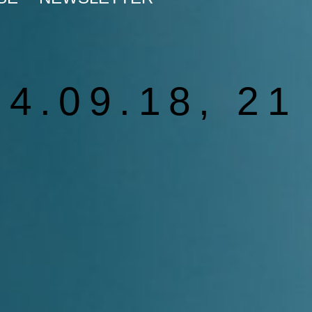
4.09.18, 21