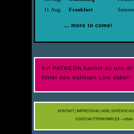
11.Aug.
Frankfurt
Summer
... more to come!
Auf PATREON kannst du uns dire
hinter den Kulissen Live dabei!
KONTAKT
|
IMPRESSUM
|
AGB
|
DATENSCH
©2025 MUTTERKOMPLEX – urban 