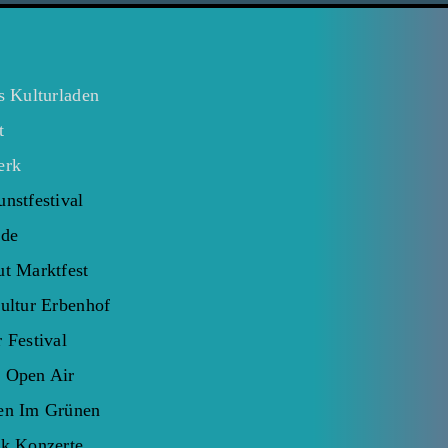
s Kulturladen
t
erk
nstfestival
ide
ut Marktfest
ultur Erbenhof
 Festival
 Open Air
en Im Grünen
ck Konzerte