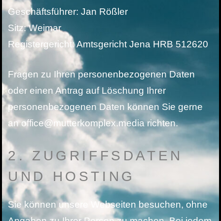
Geschäftsführer: Jan Rößler
Sitz: Weimar
Registergericht: Amtsgericht Jena HRB 512620
Fragen zu Ihren personenbezogenen Daten
oder einen Antrag auf Löschung Ihrer
personenbezogenen Daten können Sie gerne
an office@mutterkomplex.media richten.
2. ZUGRIFFSDATEN
UND HOSTING
Sie können unsere Webseiten besuchen, ohne
Angaben zu Ihrer Person zu machen. Bei jedem