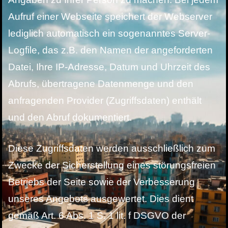
Aufruf einer Webseite speichert der Webserver
lediglich automatisch ein sogenanntes Server-
Logfile, das z.B. den Namen der angeforderten
Datei, Ihre IP-Adresse, Datum und Uhrzeit des
Abrufs, übertragene Datenmenge und den
anfragenden Provider (Zugriffsdaten) enthält
und den Abruf dokumentiert.
Diese Zugriffsdaten werden ausschließlich zum
Zwecke der Sicherstellung eines störungsfreien
Betriebs der Seite sowie der Verbesserung
unseres Angebots ausgewertet. Dies dient
gemäß Art. 6 Abs. 1 S. 1 lit. f DSGVO der