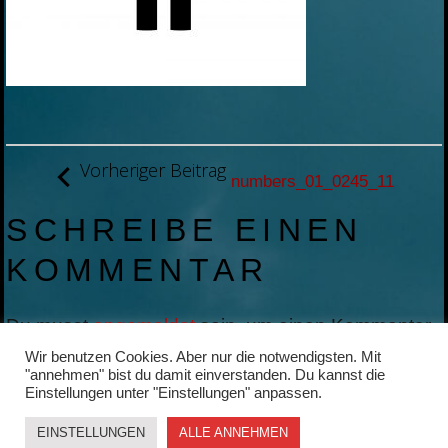
BEITRAGSNAVIGATION
Vorheriger Beitrag
numbers_01_0245_11
SCHREIBE EINEN
KOMMENTAR
Du musst
angemeldet
sein, um einen Kommentar
abzugeben.
Wir benutzen Cookies. Aber nur die notwendigsten. Mit
"annehmen" bist du damit einverstanden. Du kannst die
Einstellungen unter "Einstellungen" anpassen.
EINSTELLUNGEN
ALLE ANNEHMEN