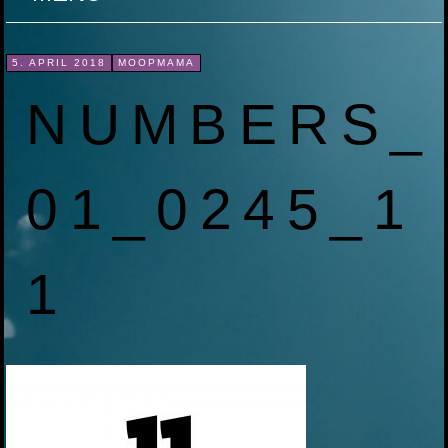
ZUM
5. APRIL 2018
MOOPMAMA
INHALT
NUMBERS_
SPRINGEN
01_0245_1
1