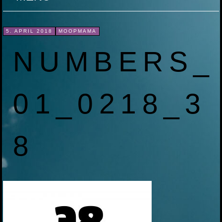
ZUM
5. APRIL 2018
MOOPMAMA
INHALT
NUMBERS_
SPRINGEN
01_0218_3
8