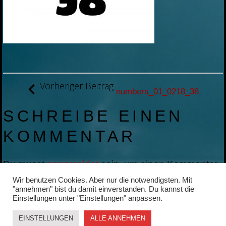
BEITRAGSNAVIGATION
Vorheriger Beitrag
numbers_01_0218_38
SCHREIBE EINEN
KOMMENTAR
Du musst
angemeldet
sein, um einen Kommentar
abzugeben.
Wir benutzen Cookies. Aber nur die notwendigsten. Mit
"annehmen" bist du damit einverstanden. Du kannst die
Einstellungen unter "Einstellungen" anpassen.
EINSTELLUNGEN
ALLE ANNEHMEN