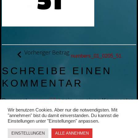
BEITRAGSNAVIGATION
Vorheriger Beitrag
numbers_01_0205_51
SCHREIBE EINEN
KOMMENTAR
Du musst
angemeldet
sein, um einen Kommentar
abzugeben.
Wir benutzen Cookies. Aber nur die notwendigsten. Mit
"annehmen" bist du damit einverstanden. Du kannst die
Einstellungen unter "Einstellungen" anpassen.
EINSTELLUNGEN
ALLE ANNEHMEN