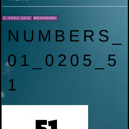
ZUM
5. APRIL 2018
MOOPMAMA
INHALT
NUMBERS_
SPRINGEN
01_0205_5
1