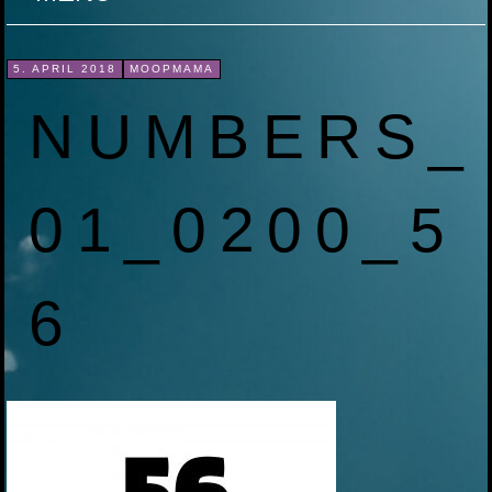
ZUM
5. APRIL 2018
MOOPMAMA
INHALT
NUMBERS_
SPRINGEN
01_0200_5
6