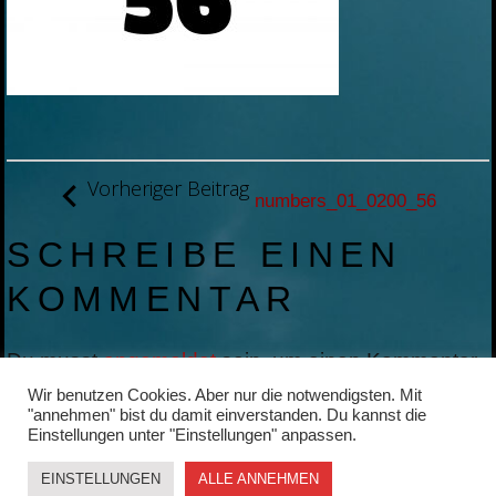
BEITRAGSNAVIGATION
Vorheriger Beitrag
numbers_01_0200_56
SCHREIBE EINEN
KOMMENTAR
Du musst
angemeldet
sein, um einen Kommentar
abzugeben.
Wir benutzen Cookies. Aber nur die notwendigsten. Mit
"annehmen" bist du damit einverstanden. Du kannst die
Einstellungen unter "Einstellungen" anpassen.
EINSTELLUNGEN
ALLE ANNEHMEN