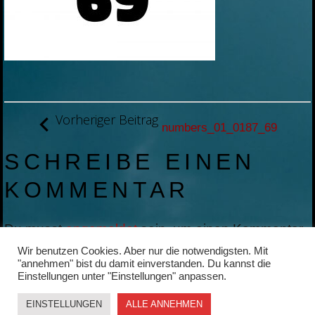
BEITRAGSNAVIGATION
Vorheriger Beitrag
numbers_01_0187_69
SCHREIBE EINEN
KOMMENTAR
Du musst
angemeldet
sein, um einen Kommentar
abzugeben.
Wir benutzen Cookies. Aber nur die notwendigsten. Mit
"annehmen" bist du damit einverstanden. Du kannst die
Einstellungen unter "Einstellungen" anpassen.
EINSTELLUNGEN
ALLE ANNEHMEN