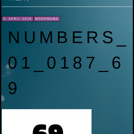
ZUM
5. APRIL 2018
MOOPMAMA
INHALT
NUMBERS_
SPRINGEN
01_0187_6
9