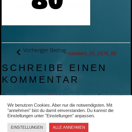
BEITRAGSNAVIGATION
Vorheriger Beitrag
numbers_01_0176_80
SCHREIBE EINEN
KOMMENTAR
Du musst
angemeldet
sein, um einen Kommentar
abzugeben.
Wir benutzen Cookies. Aber nur die notwendigsten. Mit
"annehmen" bist du damit einverstanden. Du kannst die
Einstellungen unter "Einstellungen" anpassen.
EINSTELLUNGEN
ALLE ANNEHMEN