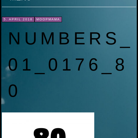
ZUM
5. APRIL 2018
MOOPMAMA
INHALT
NUMBERS_
SPRINGEN
01_0176_8
0