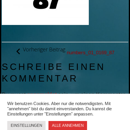
BEITRAGSNAVIGATION
Vorheriger Beitrag
numbers_01_0169_87
SCHREIBE EINEN
KOMMENTAR
Du musst
angemeldet
sein, um einen Kommentar
abzugeben.
Wir benutzen Cookies. Aber nur die notwendigsten. Mit
"annehmen" bist du damit einverstanden. Du kannst die
Einstellungen unter "Einstellungen" anpassen.
EINSTELLUNGEN
ALLE ANNEHMEN