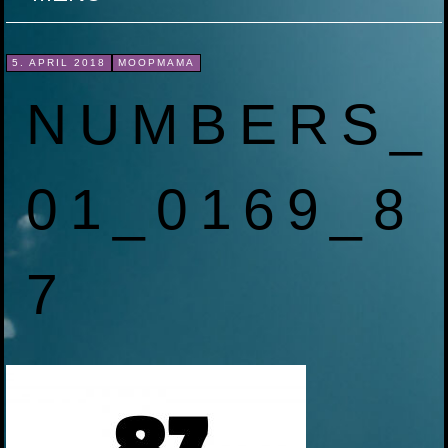
ZUM
5. APRIL 2018
MOOPMAMA
INHALT
NUMBERS_
SPRINGEN
01_0169_8
7