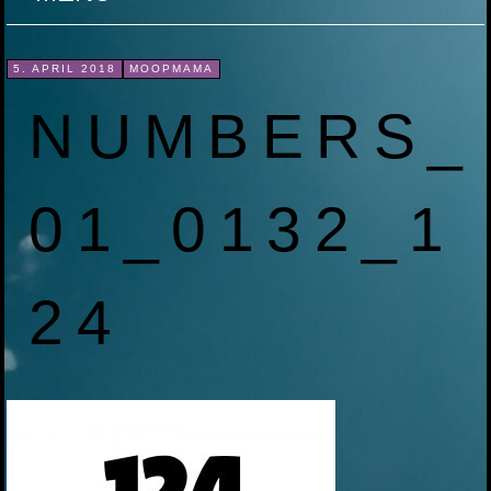
ZUM
5. APRIL 2018
MOOPMAMA
INHALT
NUMBERS_
SPRINGEN
01_0132_1
24