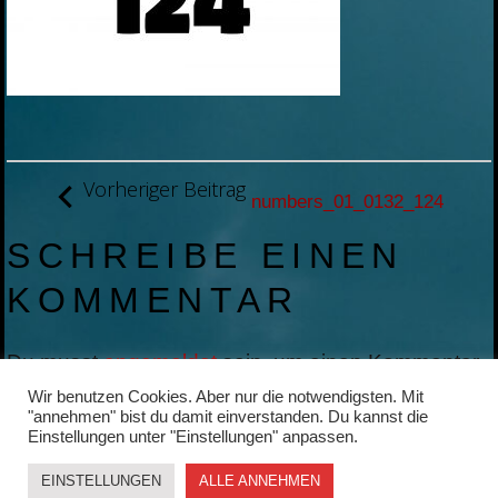
BEITRAGSNAVIGATION
Vorheriger Beitrag
numbers_01_0132_124
SCHREIBE EINEN
KOMMENTAR
Du musst
angemeldet
sein, um einen Kommentar
abzugeben.
Wir benutzen Cookies. Aber nur die notwendigsten. Mit
"annehmen" bist du damit einverstanden. Du kannst die
Einstellungen unter "Einstellungen" anpassen.
EINSTELLUNGEN
ALLE ANNEHMEN