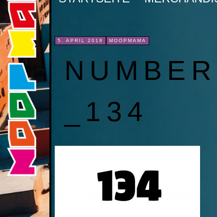
INHALT
SPRINGEN
5. APRIL 2018
MOOPMAMA
NUMBER
_134