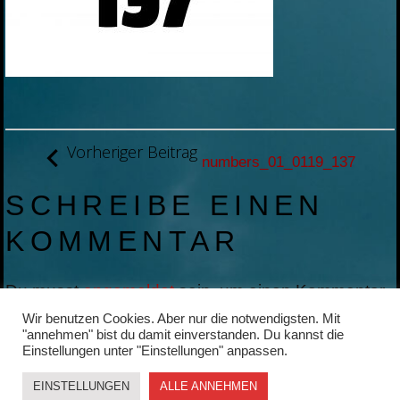
BEITRAGSNAVIGATION
Vorheriger Beitrag
numbers_01_0119_137
SCHREIBE EINEN
KOMMENTAR
Du musst
angemeldet
sein, um einen Kommentar
abzugeben.
Wir benutzen Cookies. Aber nur die notwendigsten. Mit
"annehmen" bist du damit einverstanden. Du kannst die
Einstellungen unter "Einstellungen" anpassen.
EINSTELLUNGEN
ALLE ANNEHMEN