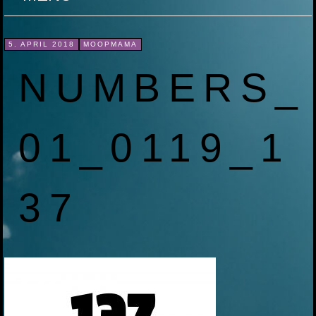
ZUM
5. APRIL 2018
MOOPMAMA
INHALT
NUMBERS_
SPRINGEN
01_0119_1
37