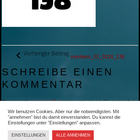
BEITRAGSNAVIGATION
Vorheriger Beitrag
numbers_01_0118_138
SCHREIBE EINEN
KOMMENTAR
Du musst
angemeldet
sein, um einen Kommentar
abzugeben.
Wir benutzen Cookies. Aber nur die notwendigsten. Mit
"annehmen" bist du damit einverstanden. Du kannst die
Einstellungen unter "Einstellungen" anpassen.
EINSTELLUNGEN
ALLE ANNEHMEN