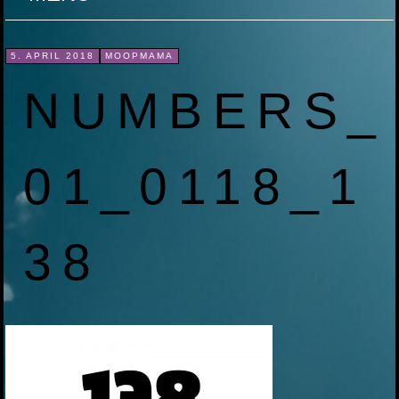
ZUM
5. APRIL 2018
MOOPMAMA
INHALT
NUMBERS_
SPRINGEN
01_0118_1
38