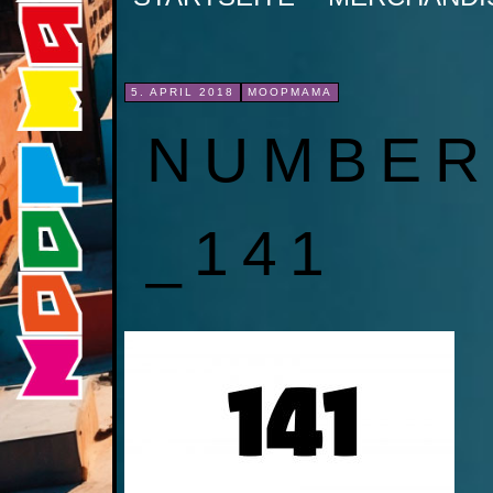
INHALT
SPRINGEN
5. APRIL 2018
MOOPMAMA
NUMBER
_141