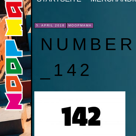
INHALT
SPRINGEN
5. APRIL 2018
MOOPMAMA
NUMBER
_142