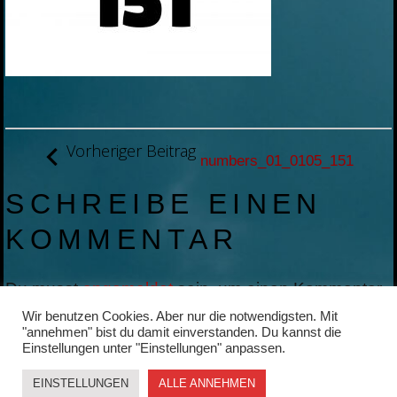
BEITRAGSNAVIGATION
Vorheriger Beitrag
numbers_01_0105_151
SCHREIBE EINEN
KOMMENTAR
Du musst
angemeldet
sein, um einen Kommentar
abzugeben.
Wir benutzen Cookies. Aber nur die notwendigsten. Mit
"annehmen" bist du damit einverstanden. Du kannst die
Einstellungen unter "Einstellungen" anpassen.
EINSTELLUNGEN
ALLE ANNEHMEN