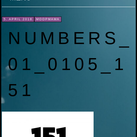
ZUM
5. APRIL 2018
MOOPMAMA
INHALT
NUMBERS_
SPRINGEN
01_0105_1
51