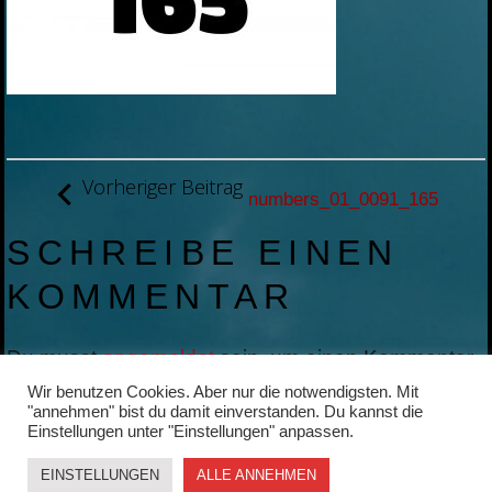
BEITRAGSNAVIGATION
Vorheriger Beitrag
numbers_01_0091_165
SCHREIBE EINEN
KOMMENTAR
Du musst
angemeldet
sein, um einen Kommentar
abzugeben.
Wir benutzen Cookies. Aber nur die notwendigsten. Mit
"annehmen" bist du damit einverstanden. Du kannst die
Einstellungen unter "Einstellungen" anpassen.
EINSTELLUNGEN
ALLE ANNEHMEN