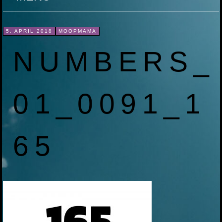
ZUM
5. APRIL 2018
MOOPMAMA
INHALT
NUMBERS_
SPRINGEN
01_0091_1
65