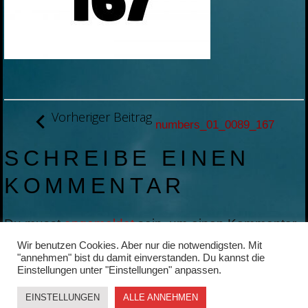
BEITRAGSNAVIGATION
Vorheriger Beitrag
numbers_01_0089_167
SCHREIBE EINEN
KOMMENTAR
Du musst
angemeldet
sein, um einen Kommentar
abzugeben.
Wir benutzen Cookies. Aber nur die notwendigsten. Mit
"annehmen" bist du damit einverstanden. Du kannst die
Einstellungen unter "Einstellungen" anpassen.
EINSTELLUNGEN
ALLE ANNEHMEN