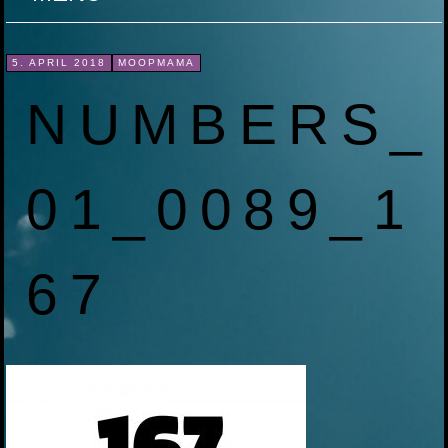
ZUM
5. APRIL 2018
MOOPMAMA
INHALT
NUMBERS_
SPRINGEN
01_0089_1
67