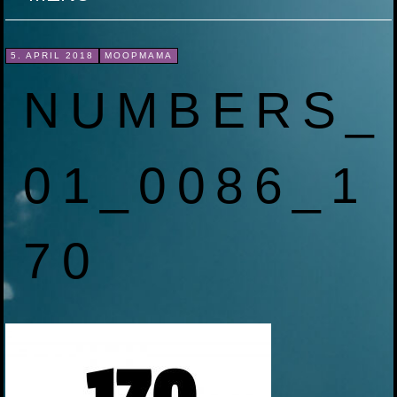
ZUM
5. APRIL 2018
MOOPMAMA
INHALT
NUMBERS_
SPRINGEN
01_0086_1
70