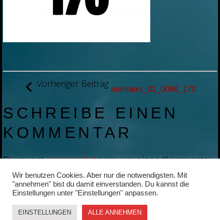
BEITRAGSNAVIGATION
Vorheriger Beitrag
numbers_01_0086_170
SCHREIBE EINEN
KOMMENTAR
Du musst
angemeldet
sein, um einen Kommentar
abzugeben.
Wir benutzen Cookies. Aber nur die notwendigsten. Mit
"annehmen" bist du damit einverstanden. Du kannst die
Einstellungen unter "Einstellungen" anpassen.
EINSTELLUNGEN
ALLE ANNEHMEN