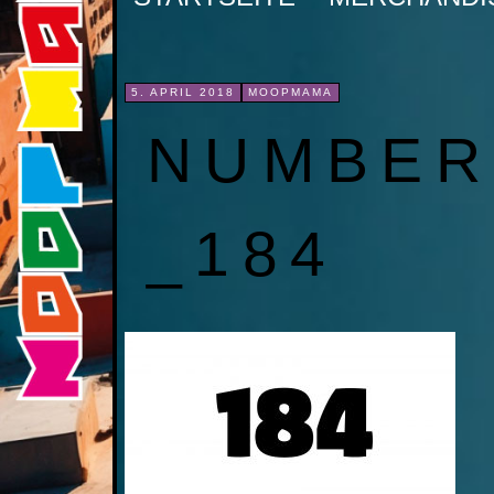
INHALT
SPRINGEN
5. APRIL 2018
MOOPMAMA
NUMBER
_184