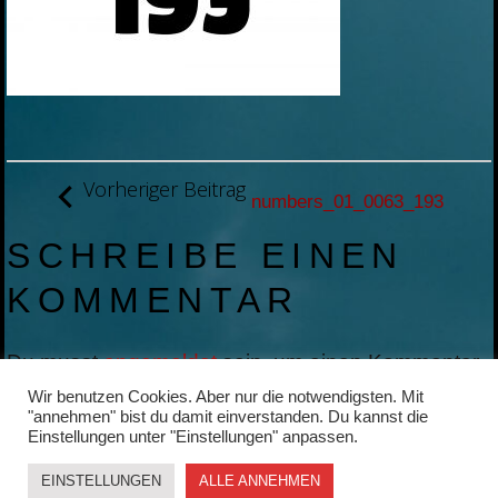
BEITRAGSNAVIGATION
Vorheriger Beitrag
numbers_01_0063_193
SCHREIBE EINEN
KOMMENTAR
Du musst
angemeldet
sein, um einen Kommentar
abzugeben.
Wir benutzen Cookies. Aber nur die notwendigsten. Mit
"annehmen" bist du damit einverstanden. Du kannst die
Einstellungen unter "Einstellungen" anpassen.
EINSTELLUNGEN
ALLE ANNEHMEN