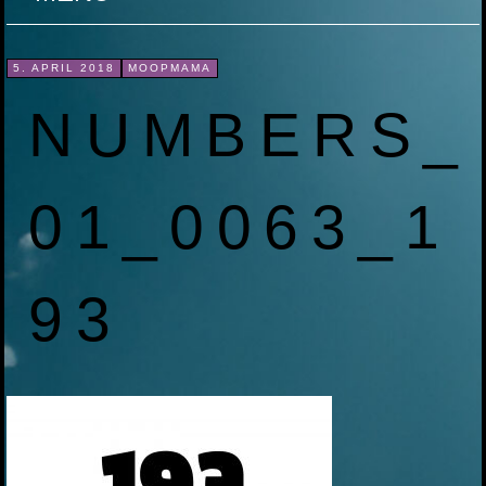
ZUM
5. APRIL 2018
MOOPMAMA
INHALT
NUMBERS_
SPRINGEN
01_0063_1
93