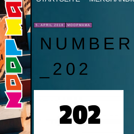
INHALT
SPRINGEN
5. APRIL 2018
MOOPMAMA
NUMBER
_202