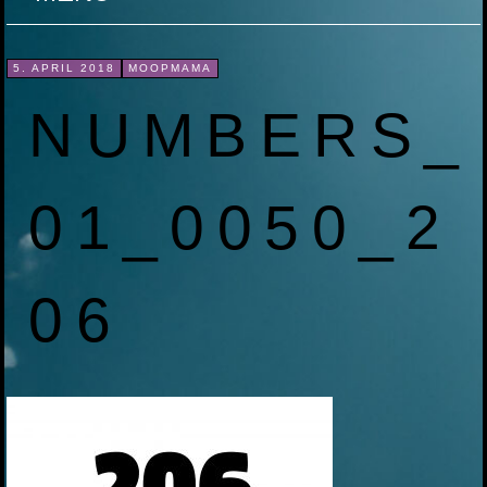
ZUM
5. APRIL 2018
MOOPMAMA
INHALT
NUMBERS_
SPRINGEN
01_0050_2
06