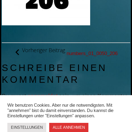
BEITRAGSNAVIGATION
Vorheriger Beitrag
numbers_01_0050_206
SCHREIBE EINEN
KOMMENTAR
Du musst
angemeldet
sein, um einen Kommentar
abzugeben.
Wir benutzen Cookies. Aber nur die notwendigsten. Mit
"annehmen" bist du damit einverstanden. Du kannst die
Einstellungen unter "Einstellungen" anpassen.
EINSTELLUNGEN
ALLE ANNEHMEN