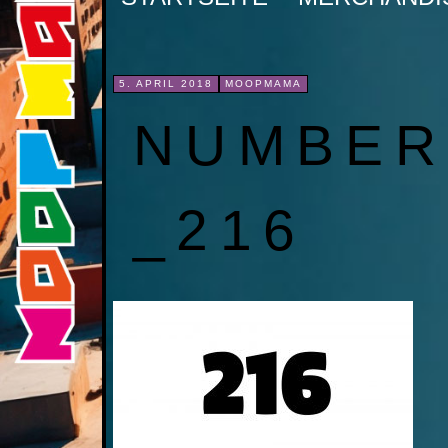
INHALT
SPRINGEN
5. APRIL 2018
MOOPMAMA
NUMBER
_216