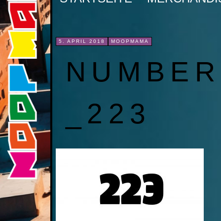
INHALT
SPRINGEN
5. APRIL 2018
MOOPMAMA
NUMBER
_223