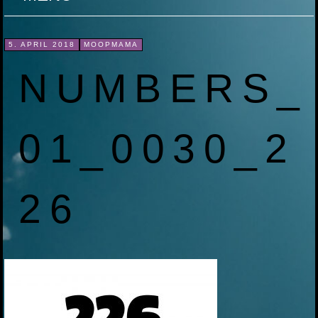
ZUM
5. APRIL 2018
MOOPMAMA
INHALT
NUMBERS_
SPRINGEN
01_0030_2
26