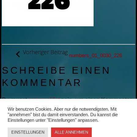
BEITRAGSNAVIGATION
Vorheriger Beitrag
numbers_01_0030_226
SCHREIBE EINEN
KOMMENTAR
Du musst
angemeldet
sein, um einen Kommentar
abzugeben.
Wir benutzen Cookies. Aber nur die notwendigsten. Mit
"annehmen" bist du damit einverstanden. Du kannst die
Einstellungen unter "Einstellungen" anpassen.
EINSTELLUNGEN
ALLE ANNEHMEN