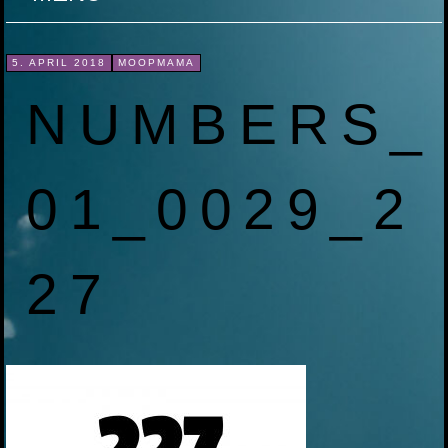
ZUM
5. APRIL 2018
MOOPMAMA
INHALT
NUMBERS_
SPRINGEN
01_0029_2
27