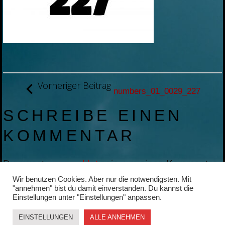
BEITRAGSNAVIGATION
Vorheriger Beitrag
numbers_01_0029_227
SCHREIBE EINEN
KOMMENTAR
Du musst
angemeldet
sein, um einen Kommentar
abzugeben.
Wir benutzen Cookies. Aber nur die notwendigsten. Mit
"annehmen" bist du damit einverstanden. Du kannst die
Einstellungen unter "Einstellungen" anpassen.
EINSTELLUNGEN
ALLE ANNEHMEN