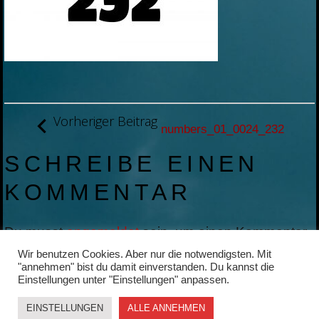
BEITRAGSNAVIGATION
Vorheriger Beitrag
numbers_01_0024_232
SCHREIBE EINEN
KOMMENTAR
Du musst
angemeldet
sein, um einen Kommentar
abzugeben.
Wir benutzen Cookies. Aber nur die notwendigsten. Mit
"annehmen" bist du damit einverstanden. Du kannst die
Einstellungen unter "Einstellungen" anpassen.
EINSTELLUNGEN
ALLE ANNEHMEN