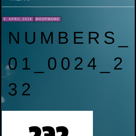
ZUM
5. APRIL 2018
MOOPMAMA
INHALT
NUMBERS_
SPRINGEN
01_0024_2
32