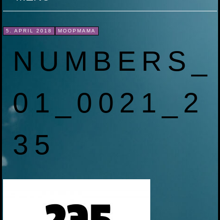
ZUM
5. APRIL 2018
MOOPMAMA
INHALT
NUMBERS_
SPRINGEN
01_0021_2
35