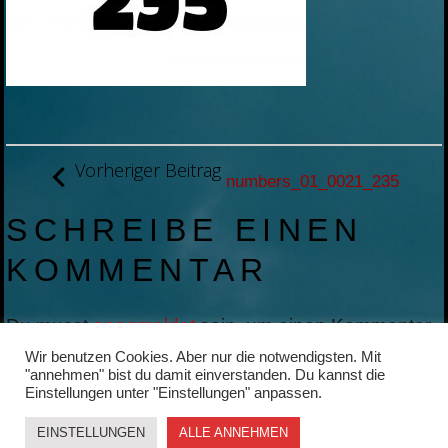
BEITRAGSNAVIGATION
Vorheriger Beitrag
numbers_01_0021_235
SCHREIBE EINEN
KOMMENTAR
Du musst
angemeldet
sein, um einen Kommentar
abzugeben.
Wir benutzen Cookies. Aber nur die notwendigsten. Mit
"annehmen" bist du damit einverstanden. Du kannst die
Einstellungen unter "Einstellungen" anpassen.
EINSTELLUNGEN
ALLE ANNEHMEN