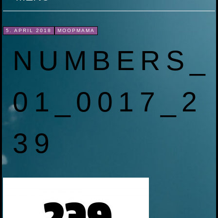
ZUM
5. APRIL 2018
MOOPMAMA
INHALT
NUMBERS_
SPRINGEN
01_0017_2
39