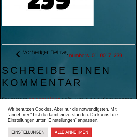
BEITRAGSNAVIGATION
Vorheriger Beitrag
numbers_01_0017_239
SCHREIBE EINEN
KOMMENTAR
Du musst
angemeldet
sein, um einen Kommentar
abzugeben.
Wir benutzen Cookies. Aber nur die notwendigsten. Mit
"annehmen" bist du damit einverstanden. Du kannst die
Einstellungen unter "Einstellungen" anpassen.
EINSTELLUNGEN
ALLE ANNEHMEN