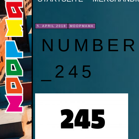
INHALT
SPRINGEN
5. APRIL 2018
MOOPMAMA
NUMBER
_245