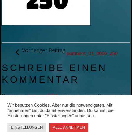
BEITRAGSNAVIGATION
Vorheriger Beitrag
numbers_01_0006_250
SCHREIBE EINEN
KOMMENTAR
Du musst
angemeldet
sein, um einen Kommentar
abzugeben.
Wir benutzen Cookies. Aber nur die notwendigsten. Mit
"annehmen" bist du damit einverstanden. Du kannst die
Einstellungen unter "Einstellungen" anpassen.
EINSTELLUNGEN
ALLE ANNEHMEN