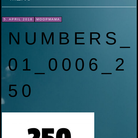
ZUM
5. APRIL 2018
MOOPMAMA
INHALT
NUMBERS_
SPRINGEN
01_0006_2
50