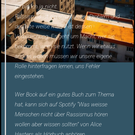
so bin ich ja nicht.
Rassismus ist ein strukturelles Problem und
der “alte weiße mann” ist dessen
Verbildlichung. Es geht um Macht, wer sie
bekommt, wem sie nützt. Wenn wir etwas
ändern wollen müssen wir unsere eigene
Rolle hinterfragen lernen, uns Fehler
eingestehen.
Wer Bock auf ein gutes Buch zum Thema
hat, kann sich auf Spotify “Was weisse
Menschen nicht über Rassismus hören
wollen aber wissen sollten” von Alice
Hasters als Hörbuch anhören.