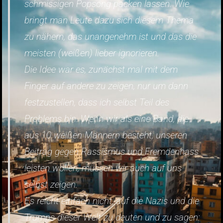
schmissigen Popsong packen lassen. Wie
bringt man Leute dazu sich diesem Thema
zu nähern, das unangenehm ist und das die
meisten (weißen) lieber ignorieren.
Die Idee war es, zunächst mal mit dem
Finger auf andere zu zeigen, nur um dann
festzustellen, dass ich selbst Teil des
Problems bin. Wenn wir als eine Band, die
aus 10 weißen Männern besteht, unseren
Beitrag gegen Rassismus und Fremdenhass
leisten wollen, müssen wir auch auf uns
selbst zeigen.
Es reicht einfach nicht, auf die Nazis und die
Trumps dieser Welt zu deuten und zu sagen: