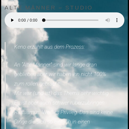
ALTE MÄNNER – STUDIO
Keno erzählt aus dem Prozess:
An “Alte Männer” sind wir lange dran
geblieben aber wir haben ihn nicht 100%
zum rollen gebracht.
Mir war (und ist) das Thema sehr wichtig.
Es ist aber auch schwer rüberzubringen.
Rassismus. Weißes Privileg. Das sind keine
Dinge die sich so einfach in einen