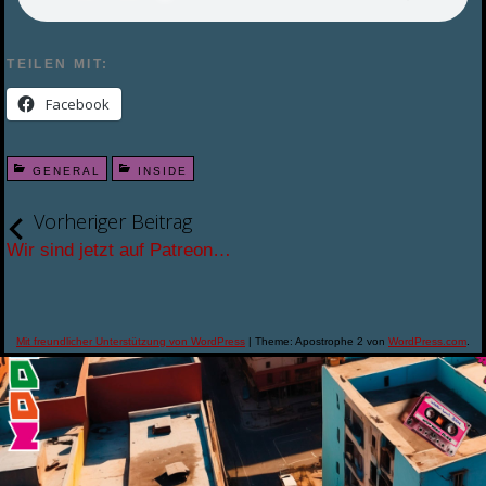
TEILEN MIT:
Facebook
GENERAL
INSIDE
Vorheriger Beitrag
Wir sind jetzt auf Patreon…
Mit freundlicher Unterstützung von WordPress
|
Theme: Apostrophe 2 von
WordPress.com
.