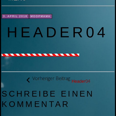
ZUM
3. APRIL 2018
MOOPMAMA
INHALT
HEADER04
SPRINGEN
BEITRAGSNAVIGATION
Vorheriger Beitrag
Header04
SCHREIBE EINEN
KOMMENTAR