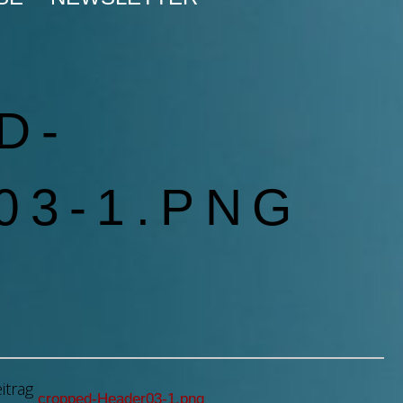
D-
03-1.PNG
itrag
cropped-Header03-1.png