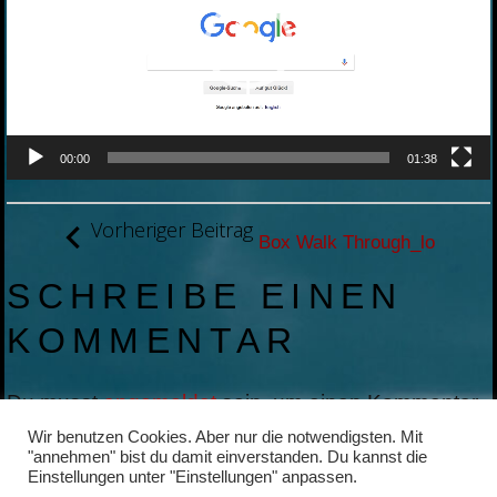
00:00
01:38
BEITRAGSNAVIGATION
Vorheriger Beitrag
Box Walk Through_lo
SCHREIBE EINEN
KOMMENTAR
Du musst
angemeldet
sein, um einen Kommentar
abzugeben.
Wir benutzen Cookies. Aber nur die notwendigsten. Mit
"annehmen" bist du damit einverstanden. Du kannst die
Einstellungen unter "Einstellungen" anpassen.