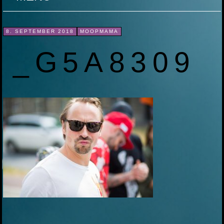
ZUM
8. SEPTEMBER 2018
MOOPMAMA
INHALT
_G5A8309
SPRINGEN