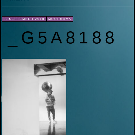
ZUM
8. SEPTEMBER 2018
MOOPMAMA
INHALT
_G5A8188
SPRINGEN