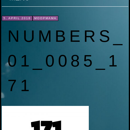
ZUM
5. APRIL 2018
MOOPMAMA
INHALT
NUMBERS_
SPRINGEN
01_0085_1
71