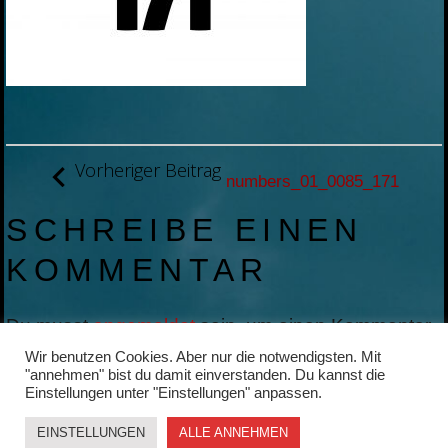
BEITRAGSNAVIGATION
Vorheriger Beitrag
numbers_01_0085_171
SCHREIBE EINEN
KOMMENTAR
Du musst
angemeldet
sein, um einen Kommentar
abzugeben.
Wir benutzen Cookies. Aber nur die notwendigsten. Mit
"annehmen" bist du damit einverstanden. Du kannst die
Einstellungen unter "Einstellungen" anpassen.
EINSTELLUNGEN
ALLE ANNEHMEN